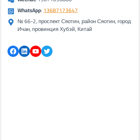
WhatsApp
:
13687173647
№ 66-2, проспект Сяотин, район Сяотин, город
Ичан, провинция Хубэй, Китай
Facebook
LinkedIn
YouTube
Twitter