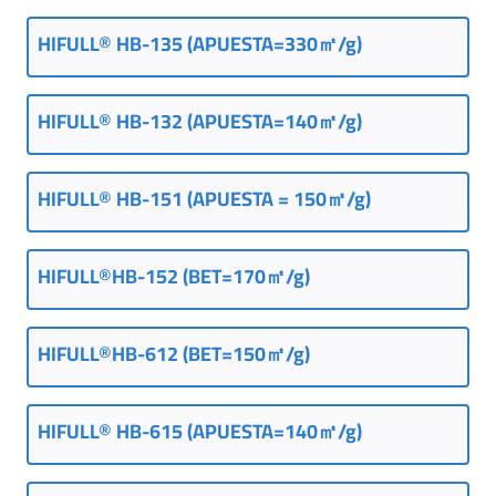
V
HIFULL® HB-135 (APUESTA=330㎡/g)
|
C
h
HIFULL® HB-132 (APUESTA=140㎡/g)
i
n
a
HIFULL® HB-151 (APUESTA = 150㎡/g)
HIFULL®HB-152 (BET=170㎡/g)
HIFULL®HB-612 (BET=150㎡/g)
HIFULL® HB-615 (APUESTA=140㎡/g)