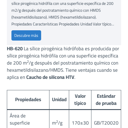
sílice pirogénica hidrófila con una superficie específica de 200
m2/g después del postratamiento químico con HMDS
(hexametildisilazano). HMDS (hexametildisilazano).
Propiedades Características Propiedades Unidad Valor típico…
H
Descubre más
I
HB-620
La sílice pirogénica hidrófoba es producida por
F
sílice pirogénica hidrófila con una superficie específica
U
2
de 200 m
/g después del postratamiento químico con
L
hexametildisilazano/HMDS. Tiene ventajas cuando se
L
aplica en
Caucho de silicona HTV
®
.
H
B
Valor
Estándar
-
Propiedades
Unidad
típico
de prueba
6
2
Área de
0
2
superficie
m
/g
170±30
GB/T20020
(