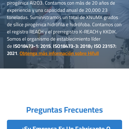
pirogénica Al2O3. Contamos con más de 20 años de
experiencia y una capacidad anual de 20,000 23
toneladas. Suministramos un total de XNUMX grados
de sílice pirogénica hidrófila e hidrófoba. Contamos con
el registro REACH y el prerregistro K-REACH y KKDIK.
Somos el organismo de establecimiento líder
de
ISO18473-1: 2015
,
ISO18473-3: 2018
y
ISO 23157:
2021
.
Obtenga más información sobre Hifull
Preguntas Frecuentes
¿Su Empresa Es Un Fabricante O