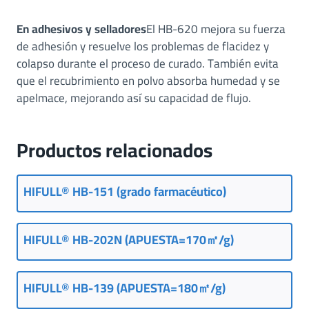
o
g
En adhesivos y selladores
El HB-620 mejora su fuerza
é
de adhesión y resuelve los problemas de flacidez y
n
colapso durante el proceso de curado. También evita
i
que el recubrimiento en polvo absorba humedad y se
c
apelmace, mejorando así su capacidad de flujo.
a
p
a
Productos relacionados
r
a
c
HIFULL® HB-151 (grado farmacéutico)
a
u
c
HIFULL® HB-202N (APUESTA=170㎡/g)
h
o
H
HIFULL® HB-139 (APUESTA=180㎡/g)
T