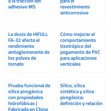
a la tracción del
para el
adhesivo MS
revestimiento
anticorrosivo
La dosis de HIFULL
Cómo mejorar el
FA-32 afecta el
comportamiento
rendimiento
tixotrópico del
antiaglomerante de
pegamento de PVC
los polvos de
para aplicaciones
tomate
verticales
Prueba funcional de
Sílice, sílice
sílice pirogénica
sintética y sílice
con propiedades
pirogénica:
hidrofóbicas |
definición y relación
Fabricada en China