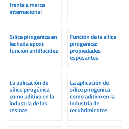
frente a marca
internacional
Sílice pirogénica en
Función de la sílice
lechada epoxi:
pirogénica:
función antiflacidez
propiedades
espesantes
La aplicación de
La aplicación de
sílice pirogénica
sílice pirogénica
como aditivo en la
como aditivo en la
industria de las
industria de
resinas
recubrimientos