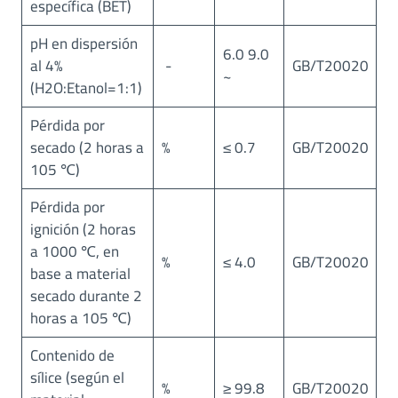
específica (BET)
A
P
pH en dispersión
6.0 9.0
U
al 4%
-
GB/T20020
E
~
(H2O:Etanol=1:1)
S
T
Pérdida por
A
secado (2 horas a
%
≤ 0.7
GB/T20020
=
105 ℃)
2
0
Pérdida por
0
ignición (2 horas
㎡
a 1000 ℃, en
%
≤ 4.0
GB/T20020
/
base a material
g
secado durante 2
)
horas a 105 ℃)
Contenido de
sílice (según el
%
≥ 99.8
GB/T20020