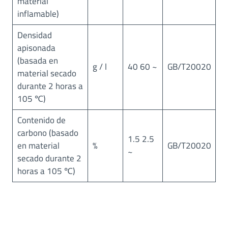
material
inflamable)
Densidad
apisonada
(basada en
g / l
40 60 ~
GB/T20020
material secado
durante 2 horas a
105 ℃)
Contenido de
carbono (basado
1.5 2.5
en material
%
GB/T20020
~
secado durante 2
horas a 105 ℃)