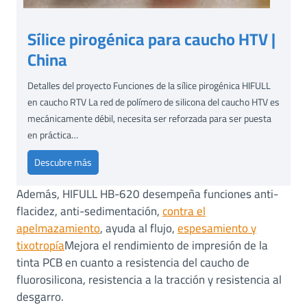
Sílice pirogénica para caucho HTV |
China
Detalles del proyecto Funciones de la sílice pirogénica HIFULL
en caucho RTV La red de polímero de silicona del caucho HTV es
mecánicamente débil, necesita ser reforzada para ser puesta
en práctica…
S
Descubre más
í
Además, HIFULL HB-620 desempeña funciones anti-
l
flacidez, anti-sedimentación,
contra el
i
apelmazamiento
, ayuda al flujo,
espesamiento y
c
tixotropía
Mejora el rendimiento de impresión de la
e
tinta PCB en cuanto a resistencia del caucho de
p
i
fluorosilicona, resistencia a la tracción y resistencia al
r
desgarro.