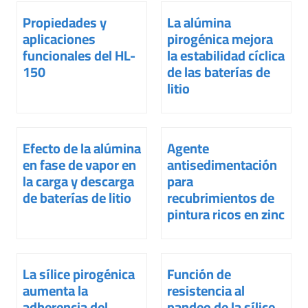
Propiedades y
La alúmina
aplicaciones
pirogénica mejora
funcionales del HL-
la estabilidad cíclica
150
de las baterías de
litio
Efecto de la alúmina
Agente
en fase de vapor en
antisedimentación
la carga y descarga
para
de baterías de litio
recubrimientos de
pintura ricos en zinc
La sílice pirogénica
Función de
aumenta la
resistencia al
adherencia del
pandeo de la sílice